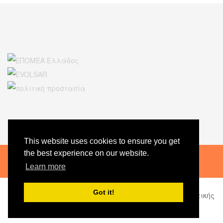
This website uses cookies to ensure you get
the best experience on our website.
Learn more
epomeacha@gmail.com
+30 6942409039
Got it!
© CopyRight Επίλεκτη Ομάδα Ειδικών Αποστολών πολιτικής
Προστασίας Δήμου Χανίων.