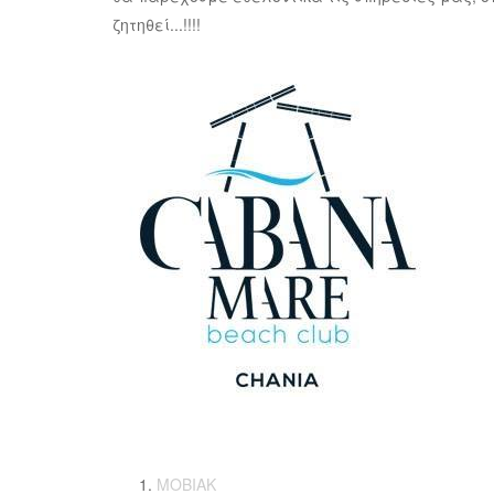
ζητηθεί...!!!!
MOBIAK