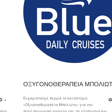
ΟΞΥΓΟΝΟΘΕΡΑΠΕΙΑ ΜΠΟΛΙΩ
Ευχαριστούμε θερμά το κατάστημα
«Οξυγονοθεραπεία Μπολιώτη» για την
ποτε
πολύ σημαντική χορηγία του, σε εξοπλισμό και