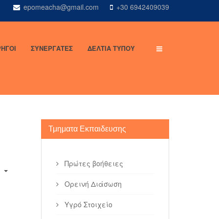
epomeacha@gmail.com
+30 6942409039
ΗΓΟΙ
ΣΥΝΕΡΓΑΤΕΣ
ΔΕΛΤΙΑ ΤΥΠΟΥ
Τμηματα Εκπαιδευσης
Πρώτες βοήθειες
Ορεινή Διάσωση
Υγρό Στοιχείο