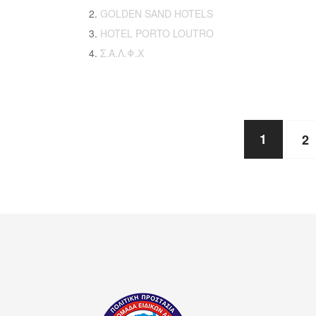
GOLDEN SAND HOTELS
HOTEL PORTO LOUTRO
Σ.Α.Λ.Φ.Χ
1
2