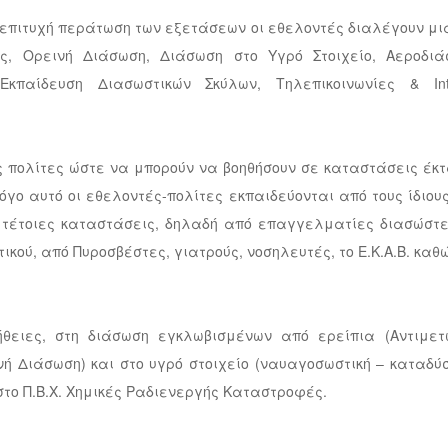
ν επιτυχή περάτωση των εξετάσεων οι εθελοντές διαλέγουν μι
ες, Ορεινή Διάσωση, Διάσωση στο Υγρό Στοιχείο, Αεροδιά
παίδευση Διασωστικών Σκύλων, Τηλεπικοινωνίες & Inte
ς πολίτες ώστε να μπορούν να βοηθήσουν σε καταστάσεις έκτ
γο αυτό οι εθελοντές-πολίτες εκπαιδεύονται από τους ίδιους
 τέτοιες καταστάσεις, δηλαδή από επαγγελματίες διασώστε
κού, από Πυροσβέστες, γιατρούς, νοσηλευτές, το Ε.Κ.Α.Β. καθ
ήθειες, στη διάσωση εγκλωβισμένων από ερείπια (Αντιμετ
ή Διάσωση) και στο υγρό στοιχείο (ναυαγοσωστική – καταδύσ
στο Π.Β.Χ. Χημικές Ραδιενεργής Καταστροφές.