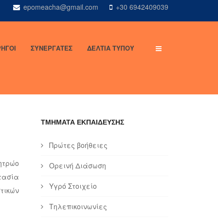
epomeacha@gmail.com
+30 6942409039
ΗΓΟΙ
ΣΥΝΕΡΓΑΤΕΣ
ΔΕΛΤΙΑ ΤΥΠΟΥ
ΤΜΗΜΑΤΑ ΕΚΠΑΙΔΕΥΣΗΣ
Πρώτες βοήθειες
ητρώο
Ορεινή Διάσωση
τασία
Υγρό Στοιχείο
τικών
Τηλεπικοινωνίες