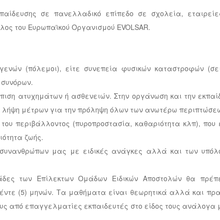
αίδευσης σε πανελλαδικό επίπεδο σε σχολεία, εταιρείε
μέλος του Ευρωπαϊκού Οργανισμού EVOLSAR.
ογενών (πόλεμοι), είτε συνεπεία φυσικών καταστροφών (σει
 συνόρων.
ώπιση ατυχημάτων ή ασθενειών. Στην οργάνωση και την εκπαί
τη λήψη μέτρων για την πρόληψη όλων των ανωτέρω περιπτώσε
του περιβάλλοντος (πυροπροστασία, καθαριότητα κλπ), που 
ιότητα ζωής.
ν συνανθρώπων μας με ειδικές ανάγκες αλλά και των υπόλ
άδες των Επίλεκτων Ομάδων Ειδικών Αποστολών θα πρέπ
έντε (5) μηνών. Τα μαθήματα είναι θεωρητικά αλλά και πρα
υς από επαγγελματίες εκπαιδευτές στο είδος τους ανάλογα μ