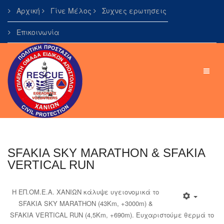
Αρχική
Γίνε Μέλος
Συχνες ερωτησεις
Επικοινωνία
SFAKIA SKY MARATHON & SFAKIA
VERTICAL RUN
Η ΕΠ.ΟΜ.Ε.Α. ΧΑΝΙΩΝ κάλυψε υγειονομικά το
SFAKIA SKY MARATHON (43Km, +3000m) &
SFAKIA VERTICAL RUN (4,5Km, +690m). Ευχαριστούμε θερμά το