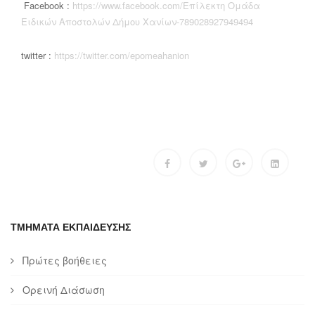
Facebook :
https://www.facebook.com/Επίλεκτη Ομάδα
Ειδικών Αποστολών Δήμου Χανίων-789028927949494
twitter :
https://twitter.com/epomeahanion
ΤΜΗΜΑΤΑ ΕΚΠΑΙΔΕΥΣΗΣ
Πρώτες βοήθειες
Ορεινή Διάσωση