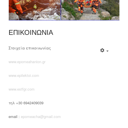
ΕΠΙΚΟΙΝΩΝΙΑ
Στοιχεία επικοινωνίας
www.epomeahanion.gr
www.epilektoi.com
www.estfgr.com
τηλ +30 6942409039
email :
epomeacha@gmail.com