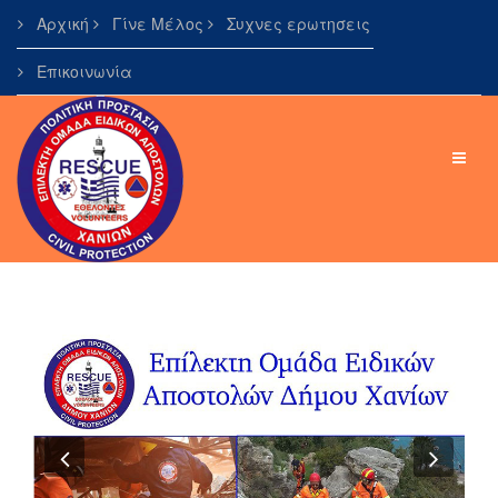
Αρχική
Γίνε Μέλος
Συχνες ερωτησεις
Επικοινωνία
Previous
Next