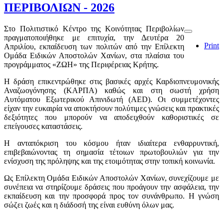
ΠΕΡΙΒΟΛΙΩΝ - 2026
Στο Πολιτιστικό Κέντρο της Κοινότητας Περιβολίων
πραγματοποιήθηκε με επιτυχία, την Δευτέρα 20
Print
Απριλίου, εκπαίδευση των πολιτών από την Επίλεκτη
Ομάδα Ειδικών Αποστολών Χανίων, στα πλαίσια του
προγράμματος «ΖΩΗ» της Περιφέρειας Κρήτης.
Η δράση επικεντρώθηκε στις βασικές αρχές Καρδιοπνευμονικής
Αναζωογόνησης (ΚΑΡΠΑ) καθώς και στη σωστή χρήση
Αυτόματου Εξωτερικού Απινιδωτή (AED). Οι συμμετέχοντες
είχαν την ευκαιρία να αποκτήσουν πολύτιμες γνώσεις και πρακτικές
δεξιότητες που μπορούν να αποδειχθούν καθοριστικές σε
επείγουσες καταστάσεις.
Η ανταπόκριση του κόσμου ήταν ιδιαίτερα ενθαρρυντική,
επιβεβαιώνοντας τη σημασία τέτοιων πρωτοβουλιών για την
ενίσχυση της πρόληψης και της ετοιμότητας στην τοπική κοινωνία.
Ως Επίλεκτη Ομάδα Ειδικών Αποστολών Χανίων, συνεχίζουμε με
συνέπεια να στηρίζουμε δράσεις που προάγουν την ασφάλεια, την
εκπαίδευση και την προσφορά προς τον συνάνθρωπο. Η γνώση
σώζει ζωές και η διάδοσή της είναι ευθύνη όλων μας.