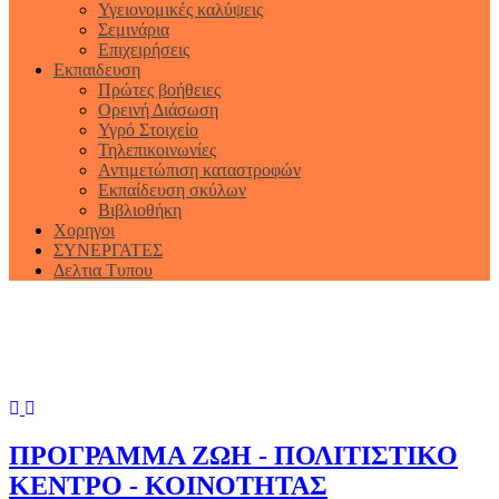
Υγειονομικές καλύψεις
Σεμινάρια
Επιχειρήσεις
Εκπαιδευση
Πρώτες βοήθειες
Ορεινή Διάσωση
Υγρό Στοιχείο
Τηλεπικοινωνίες
Αντιμετώπιση καταστροφών
Εκπαίδευση σκύλων
Βιβλιοθήκη
Χορηγοι
ΣΥΝΕΡΓΑΤΕΣ
Δελτια Τυπου
Previous
Next
ΠΡΟΓΡΑΜΜΑ ΖΩΗ - ΠΟΛΙΤΙΣΤΙΚΟ
ΚΕΝΤΡΟ - ΚΟΙΝΟΤΗΤΑΣ