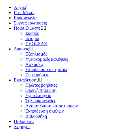
Αρχική
Γίνε Μέλος
Επικοινωνία
Συχνες ερωτησεις
Ποιοι Ειμαστε
Σκοπός
Ιστορία
EVOLSAR
Δρασεις
Εξοπλισμός
Υγειονομικές καλύψεις
Ασκήσεις
Εκπαίδευση σε τρίτους
Επιχειρήσεις
Εκπαιδευση
Πρώτες βοήθειες
Ορεινή Διάσωση
Υγρό Στοιχείο
Τηλεπικοινωνίες
Αντιμετώπιση καταστροφών
Εκπαίδευση σκύλων
Βιβλιοθήκη
Πολυμεσα
Χορηγοι