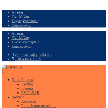
Αρχική
Γίνε Μέλος
Συχνες ερωτησεις
Επικοινωνία
Αρχική
Γίνε Μέλος
Συχνες ερωτησεις
Επικοινωνία
epomeacha@gmail.com
+30 6942409039
Ποιοι Ειμαστε
Σκοπός
Ιστορία
EVOLSAR
Δρασεις
Ασκήσεις
Εκπαίδευση σε τρίτους