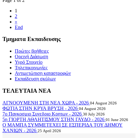
Page 1 of 2
1
2
»
End
Τμηματα Εκπαιδευσης
Πρώτες βοήθειες
Ορεινή Διάσωση
Υγρό Στοιχείο
Τηλεπικοινωνίες
Αντιμετώπιση καταστροφών
Εκπαίδευση σκύλων
ΤΕΛΕΥΤΑΙΑ ΝΕΑ
ΑΓΝΟΟΥΜΕΝΗ ΣΤΗ ΝΕΑ ΧΩΡΑ - 2026
04 August 2026
ΦΩΤΙΑ ΣΤΗΝ ΚΡΥΑ ΒΡΥΣΗ - 2026
04 August 2026
7ο Παγκοσμιο Συνεδριο Κρητων - 2026
30 July 2026
5η ΓΙΟΡΤΗ ΑΘΛΗΤΙΣΜΟΥ ΣΤΗΝ ΓΑΥΔΟ - 2026
01 June 2026
Ο ΜΑΜΠΑ ΣΥΜΜΕΤΕΧΕΙ ΣΕ ΕΣΠΕΡΙΔΑ ΤΟΥ ΔΗΜΟΥ
ΧΑΝΙΩΝ - 2026
25 April 2026