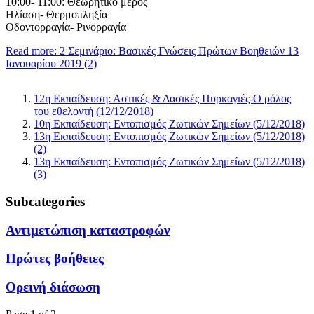
10:00- 11:00: Θεωρητικό μέρος
Ηλίαση- Θερμοπληξία
Οδοντορραγία- Ρινορραγία
Read more: 2 Σεμινάριο: Βασικές Γνώσεις Πρώτων Βοηθειών 13
Ιανουαρίου 2019 (2)
12η Εκπαίδευση: Αστικές & Δασικές Πυρκαγιές-Ο ρόλος
του εθελοντή (12/12/2018)
10η Εκπαίδευση: Εντοπισμός Ζωτικών Σημείων (5/12/2018)
13η Εκπαίδευση: Εντοπισμός Ζωτικών Σημείων (5/12/2018)
(2)
13η Εκπαίδευση: Εντοπισμός Ζωτικών Σημείων (5/12/2018)
(3)
Subcategories
Αντιμετώπιση καταστροφών
Πρώτες βοήθειες
Ορεινή διάσωση