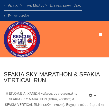
Αρχική
Γίνε Μέλος
Συχνες ερωτησεις
Επικοινωνία
SFAKIA SKY MARATHON & SFAKIA
VERTICAL RUN
Η ΕΠ.ΟΜ.Ε.Α. ΧΑΝΙΩΝ κάλυψε υγειονομικά το
SFAKIA SKY MARATHON (43Km, +3000m) &
SFAKIA VERTICAL RUN (4,5Km, +690m). Ευχαριστούμε θερμά το