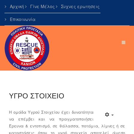
Αρχική
Γίνε Μέλος
Συχνες ερωτησεις
Επικοινωνία
ΥΓΡΟ ΣΤΟΙΧΕΙΟ
Η ομάδα Υγρού Στοιχείου έχει δυνατότητα
να επέμβει και να πραγματοποιήσει
Έρευνα & εντοπισμό, σε θάλασσα, ποτάμια, λίμνες ή σε
καταστάσεις όπου το υγρό στοιχείο αποτελεί άμεσο